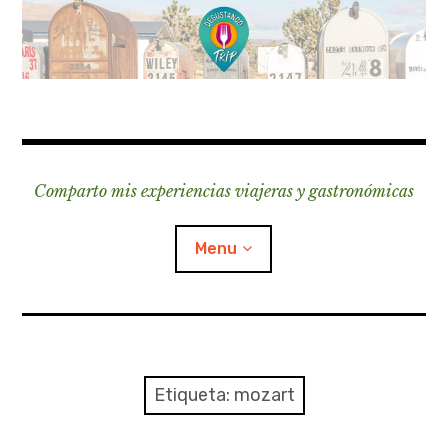
Skip
to
content
Comparto mis experiencias viajeras y gastronómicas
Menu
Destinos Argentina
Destinos Europa
Etiqueta:
mozart
Destinos América